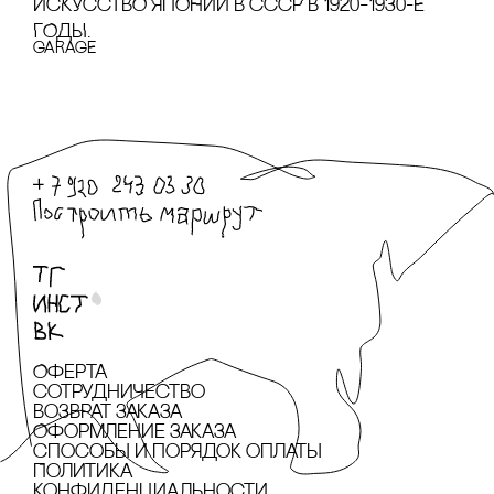
ИсКУссТВО ЯПОНИИ В сссР В 1920–1930-Е
ГОДЫ.
GARAGE
Оферта
сотрудничество
Возврат заказа
Оформление заказа
cпособы и порядок оплаты
Политика
конфиденциальности