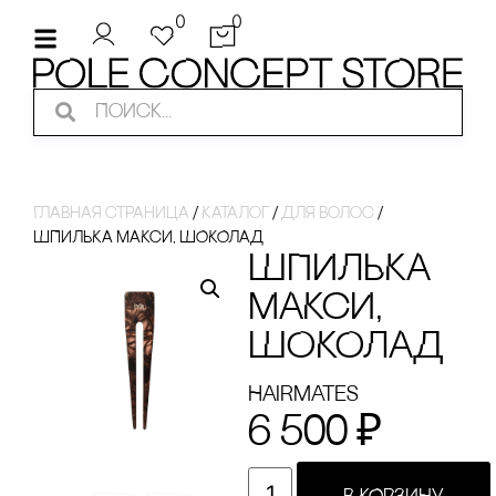
0
0
Главная страница
/
Каталог
/
Для волос
/
ШПИЛЬКА МАКсИ, ШОКОЛАД
ШПИЛЬКА
МАКсИ,
ШОКОЛАД
Hairmates
6 500
₽