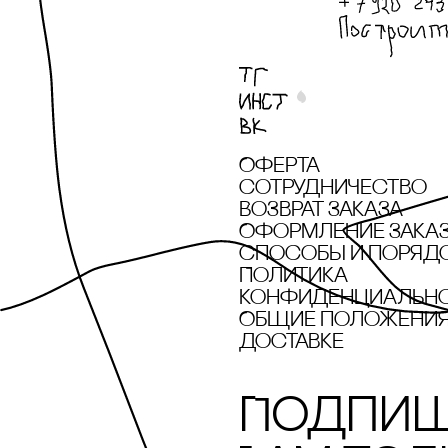
Оферта
сотрудничество
Возврат заказа
Оформление зака
cпособы и поряд
Политика
конфиденциальн
Общие положения 
доставке
Подпиш