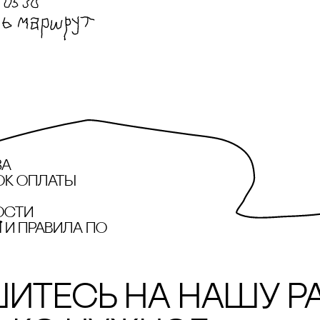
за
ок оплаты
ости
и правила по
итесь на нашу р