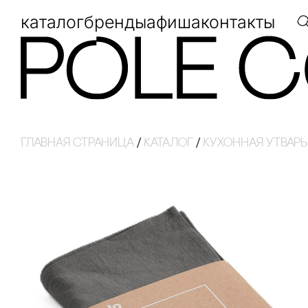
каталог
бренды
афиша
контакты
Главная страница
/
Каталог
/
Кухонная утварь