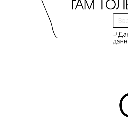
Там тол
Да
данн