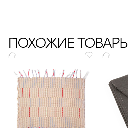
ПохОжИе тОваР