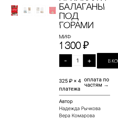
БАЛАГАНЫ
ПОД
ГОРАМИ
Миф
1 300
₽
-
+
В К
оплата по
325 ₽ × 4
частям →
платежа
Автор
Надежда Рычкова
Вера Комарова