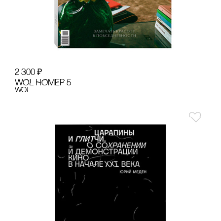
2 300
₽
WOL НОМЕР 5
WoL