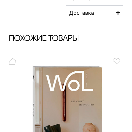
Доставка
ПохОжИе тОваРы