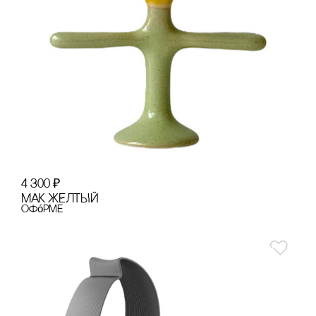
4 300
₽
МАК ЖЕЛТЫЙ
офóрме