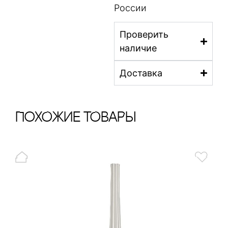
России
Проверить
наличие
Доставка
ПохОжИе тОваРы