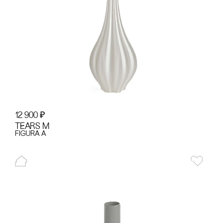
12 900
₽
TEARS М
figura A