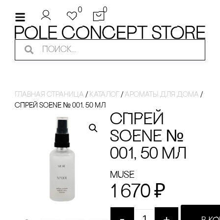
0
0
Главная страница
/
Каталог
/
ароматы для дома
/
сПРЕЙ SCENE № 001, 50 МЛ
сПРЕЙ
SCENE №
001, 50 МЛ
MUSE
1 670
₽
-
+