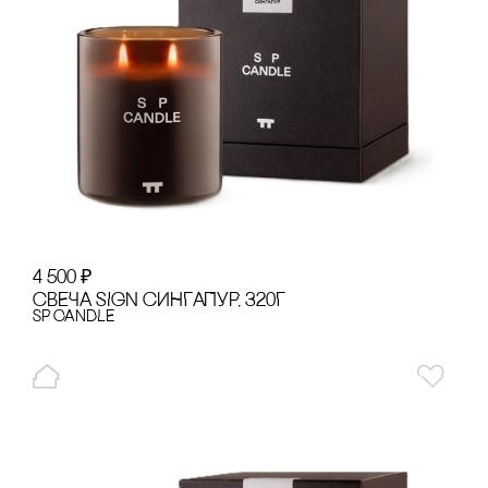
4 500
₽
сВЕЧА SIGN сИНГАПУР, 320Г
SP CANDLE