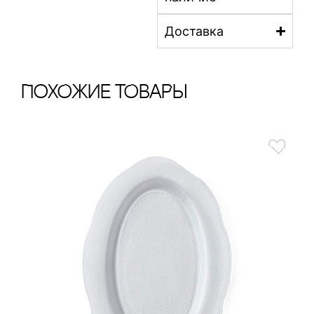
Доставка
ПохОжИе тОваРы