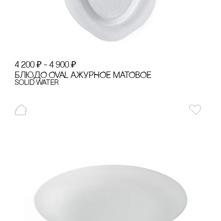
4 200
₽
–
4 900
₽
БЛЮДО OVAL АЖУРНОЕ МАТОВОЕ
Solid Water