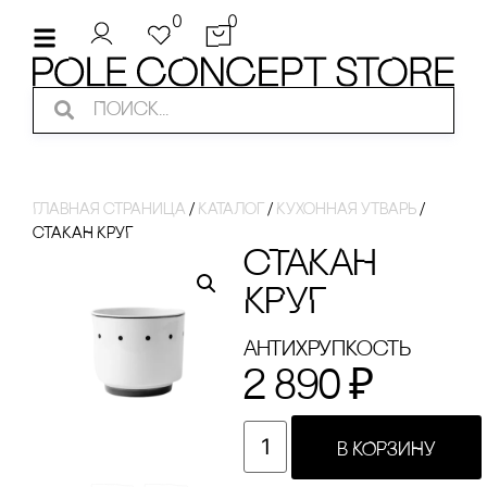
0
0
Главная страница
/
Каталог
/
Кухонная утварь
/
сТАКАН КРУГ
сТАКАН
КРУГ
Антихрупкость
2 890
₽
В КОРЗИНУ