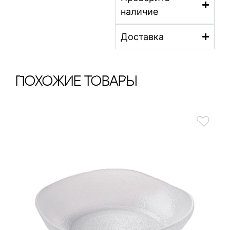
наличие
Доставка
ПохОжИе тОваРы