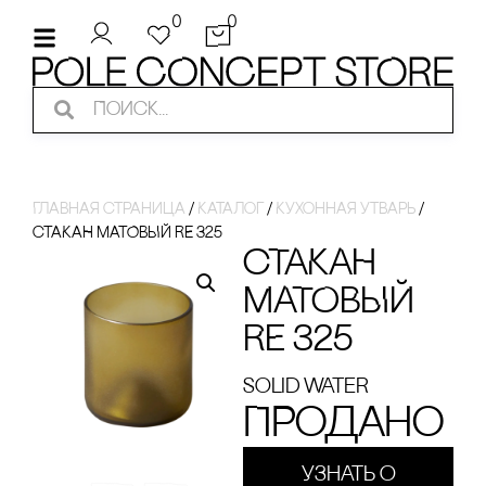
0
0
Главная страница
/
Каталог
/
Кухонная утварь
/
сТАКАН МАТОВЫЙ RE 325
сТАКАН
МАТОВЫЙ
RE 325
Solid Water
Продано
Узнать о