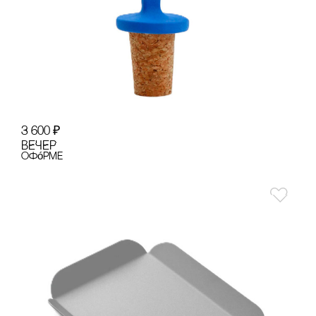
3 600
₽
ВЕЧЕР
офóрме