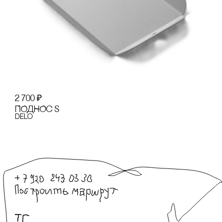
2 700
₽
ПОДНОс S
Delo