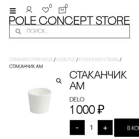
0
0
Главная страница
/
Каталог
/
Кухонная утварь
/
сТАКАНЧИК АМ
сТАКАНЧИК
АМ
Delo
1 000
₽
-
+
В К