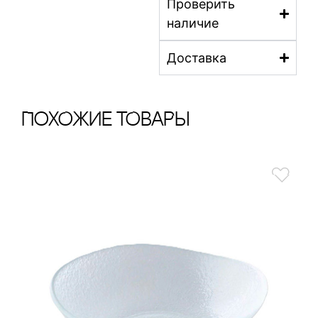
Проверить
наличие
Доставка
ПохОжИе тОваРы