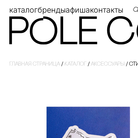
каталог
бренды
афиша
контакты
Главная страница
/
Каталог
/
аксессуары
/
сТ