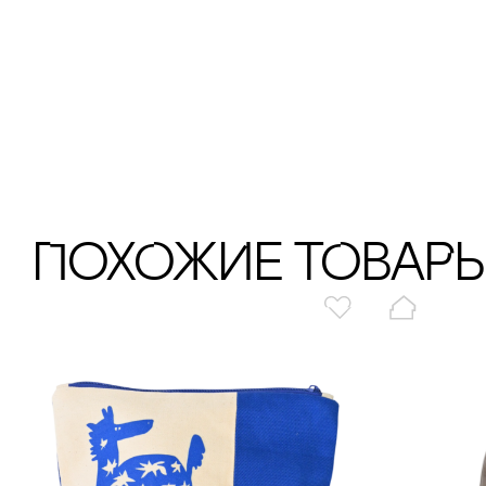
ПохОжИе тОваР