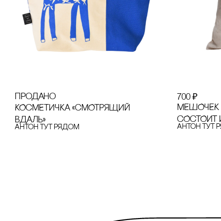
продано
700
₽
МЕШОЧЕК 
КОсМЕТИЧКА «сМОТРЯЩИЙ
сОсТОИТ 
ВДАЛЬ»
Антон тут 
Антон тут рядом