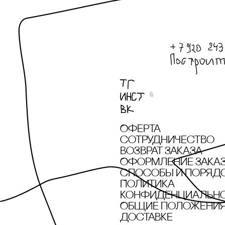
Оферта
сотрудничество
Возврат заказа
Оформление зака
cпособы и поряд
Политика
конфиденциальн
Общие положения 
доставке