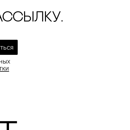
ассылку.
ться
ьных
тки