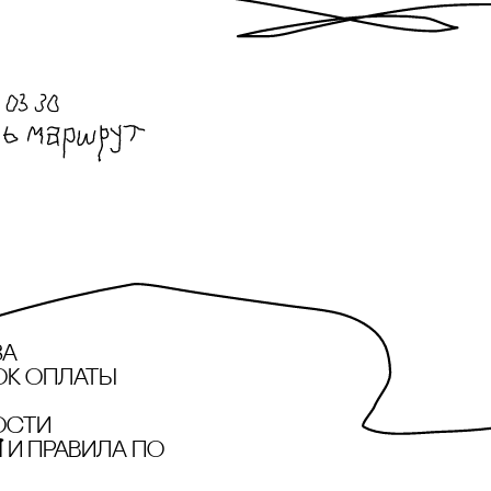
за
ок оплаты
ости
и правила по