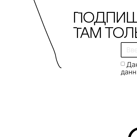
Подпиш
Там тол
Да
данн