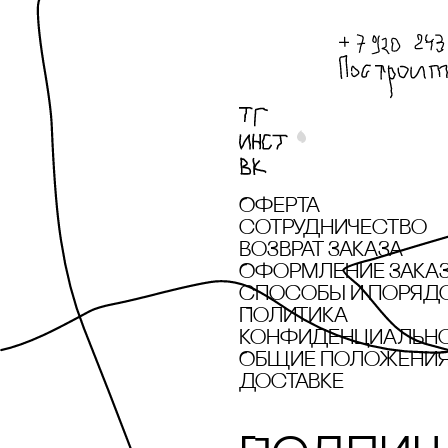
Оферта
сотрудничество
Возврат заказа
Оформление зака
cпособы и поряд
Политика
конфиденциальн
Общие положения 
доставке