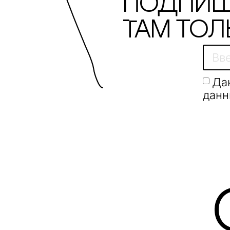
Подпиш
Там тол
Да
данн