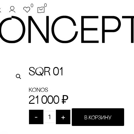
0
0
SQR 01
KONOS
21 000
₽
-
+
В КОРЗИНУ