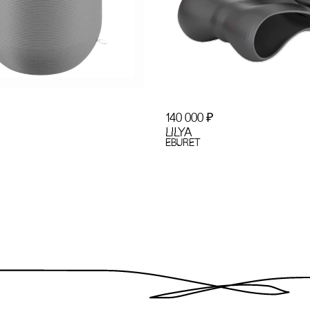
140 000
₽
LILYA
EBURET