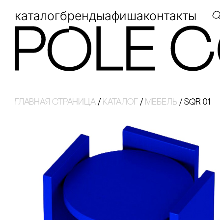
каталог
бренды
афиша
контакты
Главная страница
/
Каталог
/
Мебель
/
SQR 01