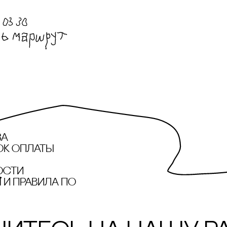
за
ок оплаты
ости
и правила по