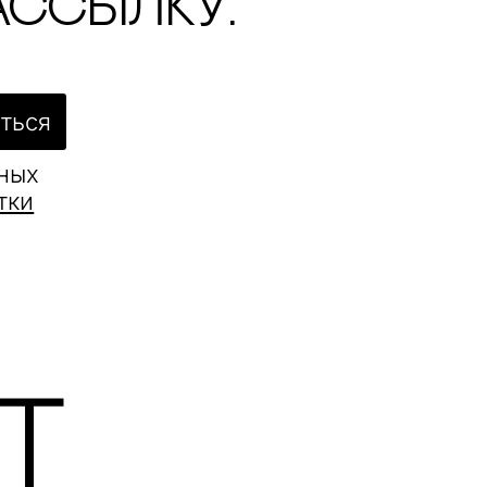
ассылку.
ться
ьных
тки