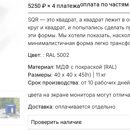
оплата по частям
5250 ₽ × 4 платежа
SQR — это квадрат, а квадрат лежит в
круг и квадрат, и попытались сделать 
эти формы. Мы хотели показать, наско
минималистичная форма легко трансф
Цвет
: : RAL 5002
Материал
: МДФ с покраской (RAL)
Размеры
: 40 х 40 х 45(h) | 11 кг
Срок производства
: от 10 рабочих дней
цвета на экране монитора могут отлич
Доставка
: оплачивается отдельно
Проверить наличие