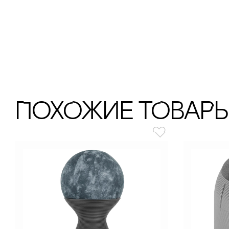
ПохОжИе тОваР