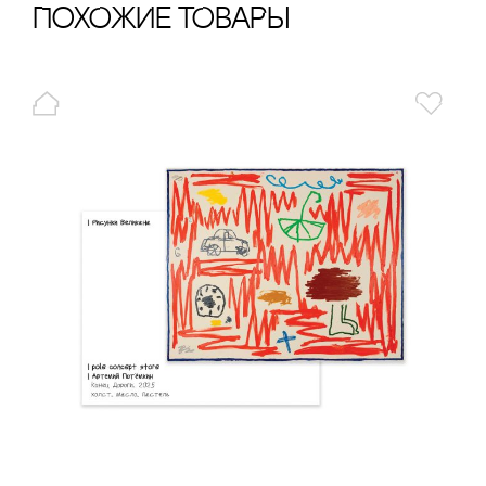
ПохОжИе тОваРы