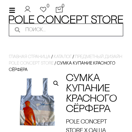
0
0
Главная страница
/
Каталог
/
Предметный дизайн
pole concept store
/
сУМКА КУПАНИЕ КРАсНОГО
сЁРФЕРА
сУМКА
КУПАНИЕ
КРАсНОГО
сЁРФЕРА
pole concept
store x Саша