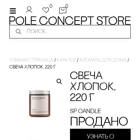
0
0
Главная страница
/
Каталог
/
ароматы для дома
/
сВЕЧА ХЛОПОК, 220 Г
сВЕЧА
ХЛОПОК,
220 Г
SP CANDLE
Продано
Узнать о