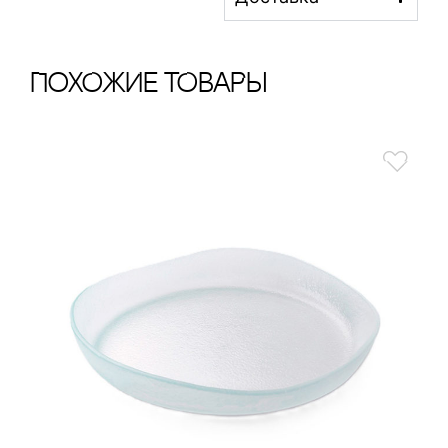
ПохОжИе тОваРы