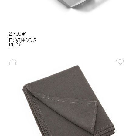
2 700
₽
ПОДНОс S
Delo