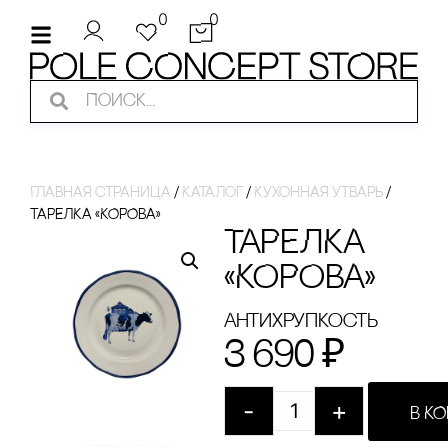
0
0
Главная страница
/
Каталог
/
Кухонная утварь
/
ТАРЕЛКА «КОРОВА»
ТАРЕЛКА
«КОРОВА»
Антихрупкость
3 690
₽
-
+
В К