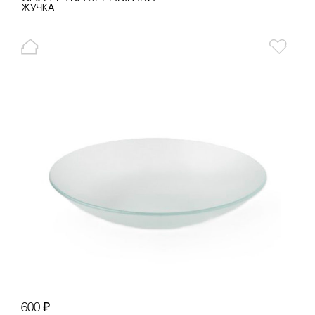
Жучка
600
₽