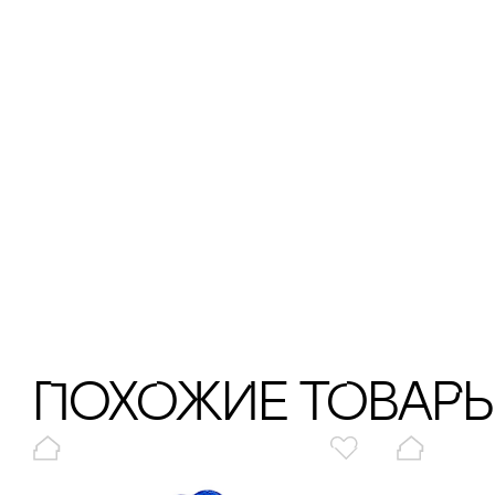
ПохОжИе тОваР