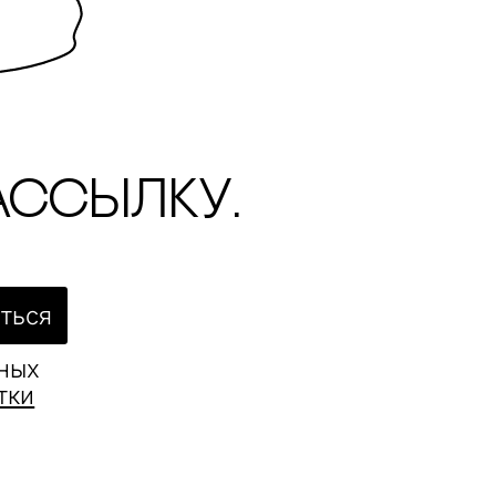
ассылку.
ться
ьных
тки