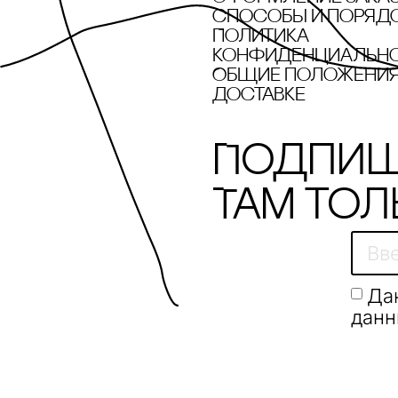
cпособы и поряд
Политика
конфиденциальн
Общие положения 
доставке
Подпиш
Там тол
Да
данн