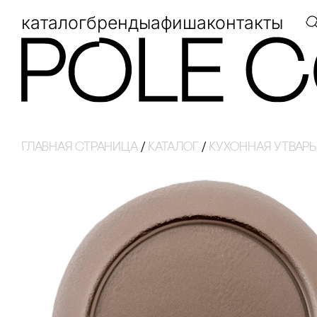
каталог
бренды
афиша
контакты
Главная страница
/
Каталог
/
Кухонная утварь