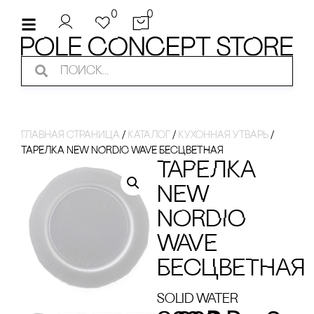
0
0
Главная страница
/
Каталог
/
Кухонная утварь
/
ТАРЕЛКА NEW NORDIC WAVE БЕсЦВЕТНАЯ
ТАРЕЛКА
NEW
NORDIC
WAVE
БЕсЦВЕТНАЯ
Solid Water