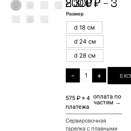
2 300
3 800
₽
₽
–
Размер
d 18 см
d 24 см
d 28 см
-
+
В К
оплата по
575 ₽ × 4
частям →
платежа
Сервировочная
тарелка с плавными