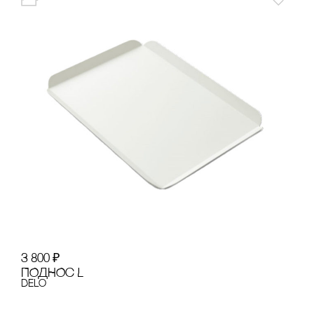
3 800
₽
ПОДНОс L
Delo