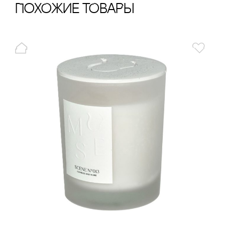
ПохОжИе тОваРы