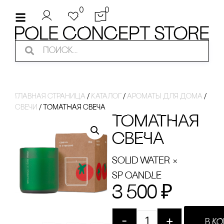
0
0
Главная страница
/
Каталог
/
ароматы для дома
/
свечи
/
ТОМАТНАЯ сВЕЧА
ТОМАТНАЯ
сВЕЧА
×
Solid Water
SP CANDLE
3 500
₽
-
+
В К