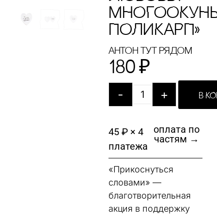
МНОГООКУНЬ
ПОЛИКАРП»
Антон тут рядом
180
₽
-
+
В К
оплата по
45 ₽ × 4
частям →
платежа
«Прикоснуться
словами» —
благотворительная
акция в поддержку