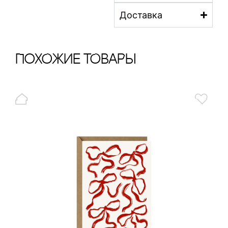
Доставка
ПохОжИе тОваРы