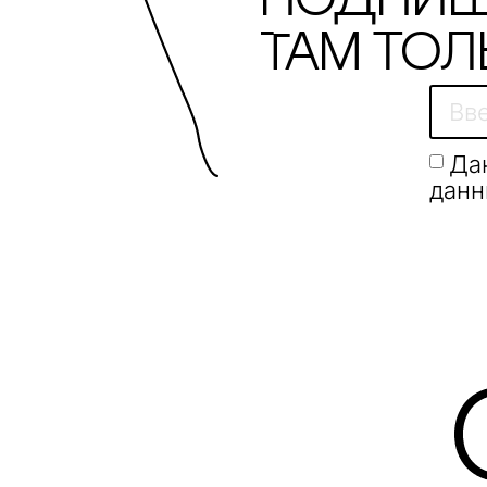
Подпиш
Там тол
Да
данн