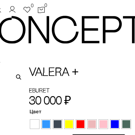
0
0
+
VALERA +
EBURET
30 000
₽
Цвет