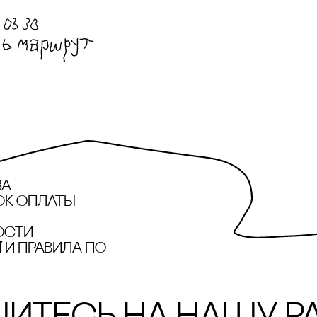
за
ок оплаты
ости
и правила по