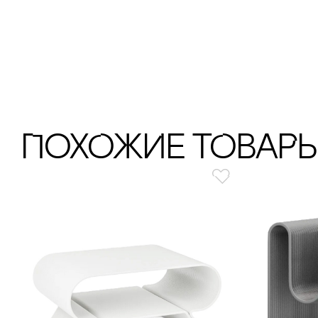
ПохОжИе тОваР