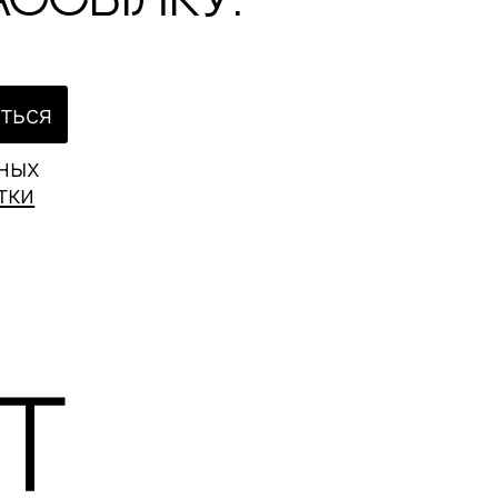
ассылку.
ться
ьных
тки