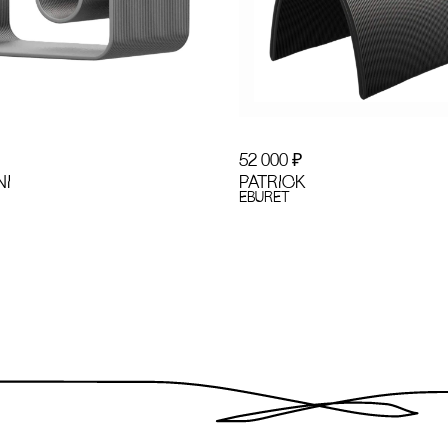
52 000
₽
NI
PATRICK
EBURET