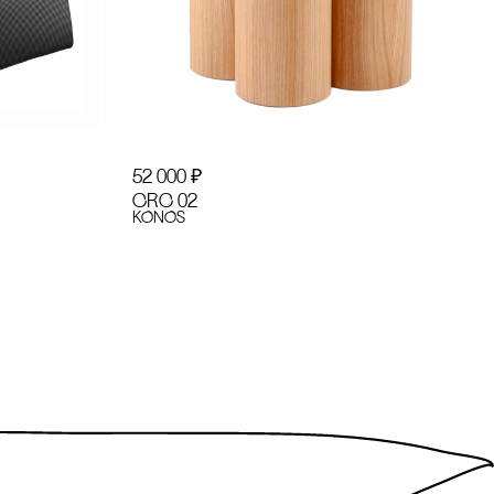
52 000
₽
CRC 02
KONOS