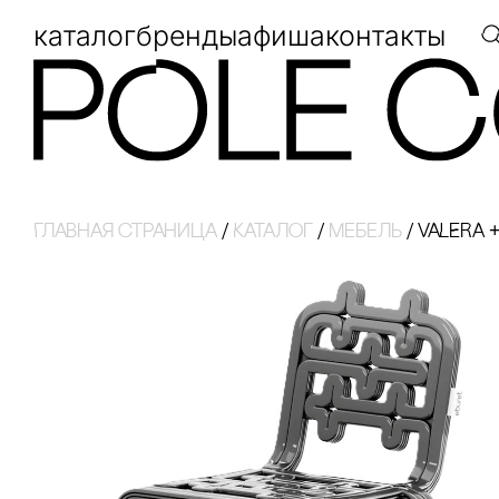
каталог
бренды
афиша
контакты
Главная страница
/
Каталог
/
Мебель
/
VALERA 