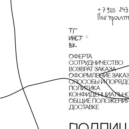
Оферта
сотрудничество
Возврат заказа
Оформление зака
cпособы и поряд
Политика
конфиденциальн
Общие положения 
доставке