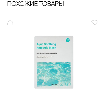
ПохОжИе тОваРы