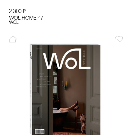
2 300
₽
WOL НОМЕР 7
WoL