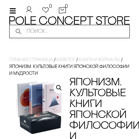
0
0
Главная страница
/
Каталог
/
кнИги И ЖуРнаЛы
/
ЯПОНИЗМ. КУЛЬТОВЫЕ КНИГИ ЯПОНсКОЙ ФИЛОсОФИИ
И МУДРОсТИ
ЯПОНИЗМ.
КУЛЬТОВЫЕ
КНИГИ
ЯПОНсКОЙ
ФИЛОсОФИ
И