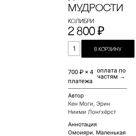
МУДРОсТИ
КоЛибри
2 800
₽
В КОРЗИНУ
оплата по
700 ₽ × 4
частям →
платежа
Автор
Кен Моги, Эрин
Ниими Лонгхёрст
Аннотация
Омоияри. Маленькая