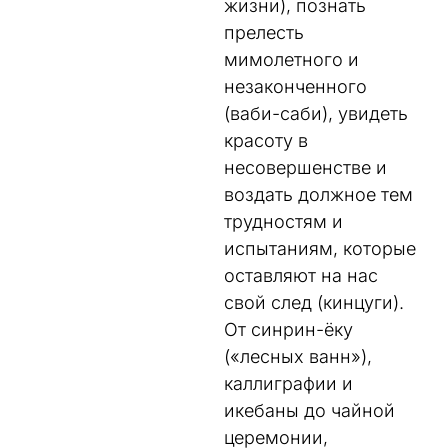
жизни), познать
прелесть
мимолетного и
незаконченного
(ваби-саби), увидеть
красоту в
несовершенстве и
воздать должное тем
трудностям и
испытаниям, которые
оставляют на нас
свой след (кинцуги).
От синрин-ёку
(«лесных ванн»),
каллиграфии и
икебаны до чайной
церемонии,