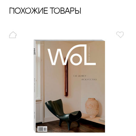
ПохОжИе тОваРы