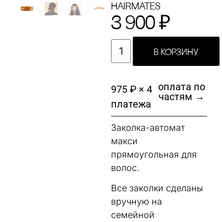
Hairmates
3 900
₽
В КОРЗИНУ
оплата по
975 ₽ × 4
частям →
платежа
Заколка-автомат
макси
прямоугольная для
волос.
Все заколки сделаны
вручную на
семейной