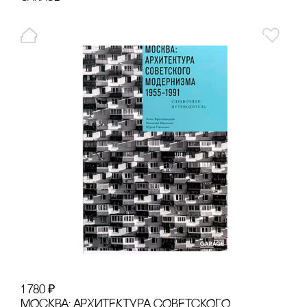
1 780
₽
МОсКВА: АРХИТЕКТУРА сОВЕТсКОГО