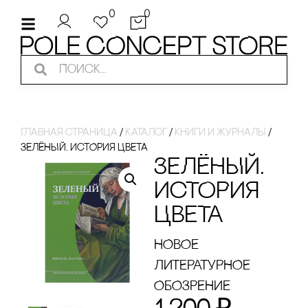
0
0
Главная страница
/
Каталог
/
кнИги И ЖуРнаЛы
/
ЗЕЛЁНЫЙ. ИсТОРИЯ ЦВЕТА
ЗЕЛЁНЫЙ.
ИсТОРИЯ
ЦВЕТА
НОВОЕ
ЛИТЕРАТУРНОЕ
ОБОЗРЕНИЕ