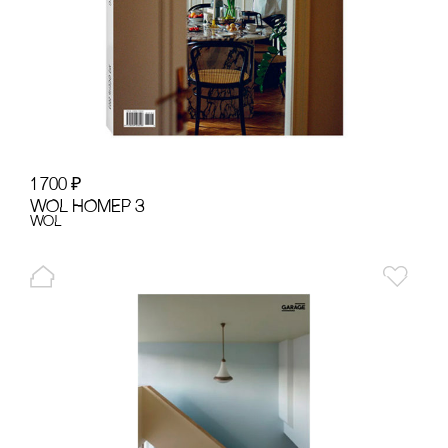
1 700
₽
WOL НОМЕР 3
WoL