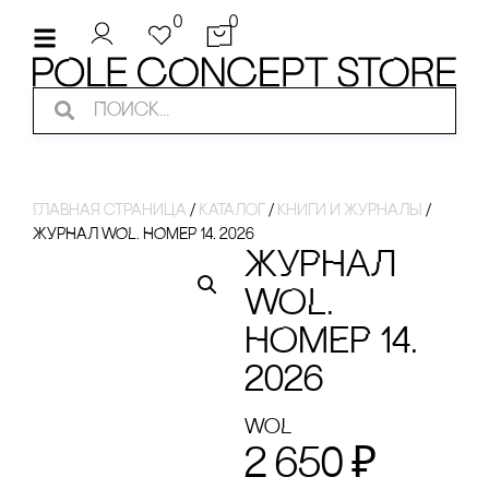
0
0
Главная страница
/
Каталог
/
кнИги И ЖуРнаЛы
/
ЖУРНАЛ WOL. НОМЕР 14. 2026
ЖУРНАЛ
WOL.
НОМЕР 14.
2026
WoL
2 650
₽