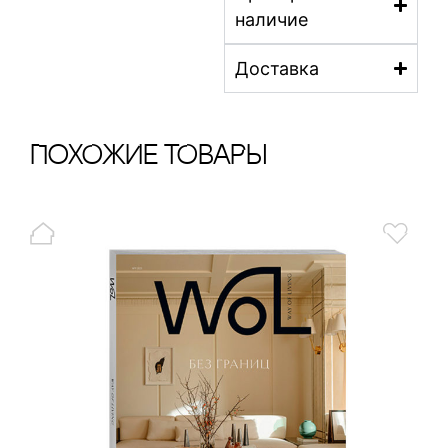
наличие
Доставка
ПохОжИе тОваРы