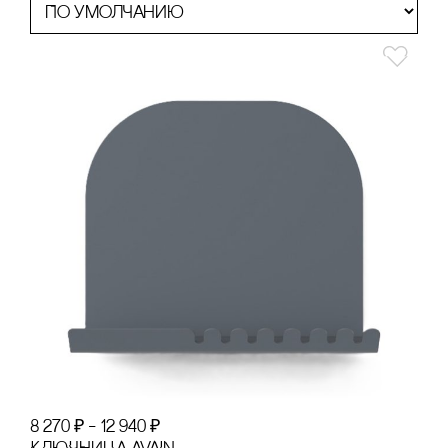
8 270
₽
–
12 940
₽