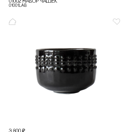
01002 НАБОР ЧАШЕК
01001LAB
3 800
₽