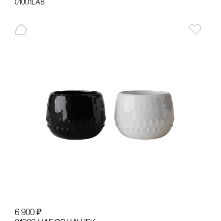
01001LAB
6 900
₽