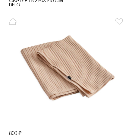
сКАТЕРТЬ 220Х145 сМ
Delo
800
₽