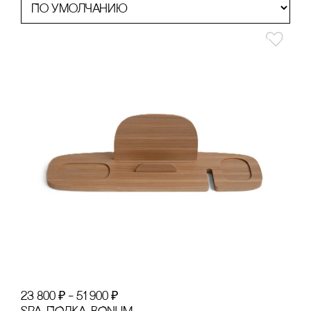
23 800
₽
–
51 900
₽