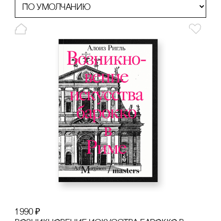
1 990
₽