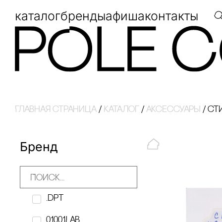
каталог
бренды
афиша
контакты
Главная страница
/
Каталог
/
аксессуары
/
ст
Бренд
.dpt
01001LAB