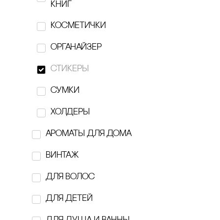
Belugin Sam
книг
BOBBER
косметички
‎Breechka Magazine
органайзер
BUTTERCUPS
стикеры
cARABINE
сумки
cELLBN
холдеры
cOLLA GEN
ароматы для дома
Delo
винтаж
EBURET
Для волос
EXOARI L
для детей
figura A