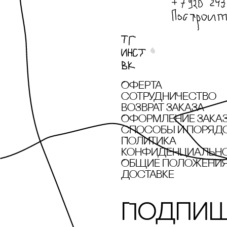
POLYA STUDIO
recoulage
Revyline
Rizzoli New York
Оферта
SAINTART
сотрудничество
Возврат заказа
Sample x Дарья
Оформление зака
Барыбина
cпособы и поряд
Политика
Sample х Алексей
конфиденциальн
Дубинский
Общие положения 
доставке
SHE IS MONO
Solid Water
Подпиш
SOLOMOON