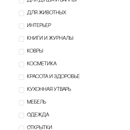
для душа и ванны
FLAME.MOSCOW
для животных
GARAGE
интерьер
Hairmates
кнИги И ЖуРнаЛы
hi, dear
ковры
hronika:
косметика
Htonic ceramic
красота и здоровье
Individuum
Кухонная утварь
KESLER
Мебель
Kesler art Ceramics
Одежда
KONOS
Открытки