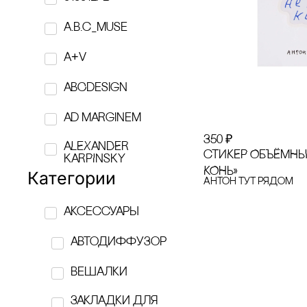
a.b.c_muse
A+V
ABCdesign
Ad Marginem
350
₽
ALEXANDER
сТИКЕР ОБЪЁМНЫ
KARPINSKY
КОНЬ»
Категории
Антон тут рядом
AMOVINO
аксессуары
ANNA RYMAR
Автодиффузор
APOTROPEY
вешалки
ASSOULINE
закладки для