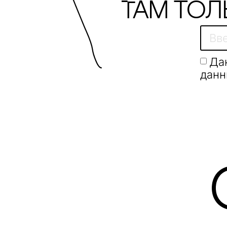
Там тол
sonono
SP CANDLE
SWOg
Да
данн
Taschen
Tatlin
TETA
the Q
thekindergarten
tim:factory
Tkano