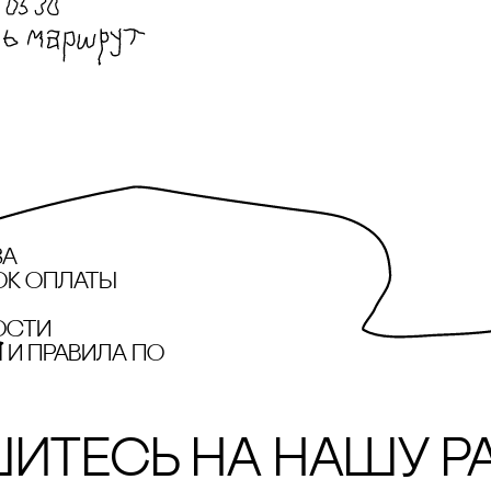
за
ок оплаты
ости
и правила по
итесь на нашу р