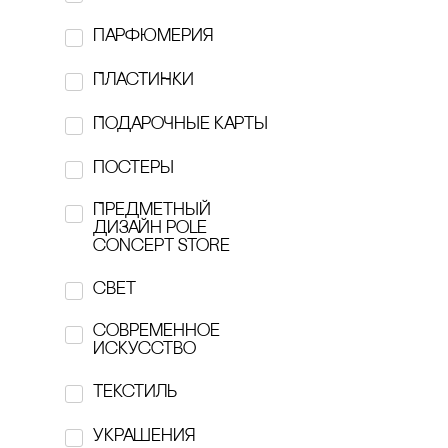
KÖTIOLLA
парфюмерия
KRiVOKOSO
ПЛАсТИНКИ
Lamp.e.e
Подарочные карты
Marvis
постеры
Masters
Предметный
дизайн pole
concept store
MUSE
свет
Nos Republic
современное
nōtem
искусство
O'Paper Paper
Текстиль
one of yours
украшения