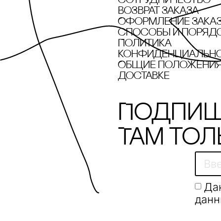
сотрудничество
POLYA STUDIO
Возврат заказа
Оформление зака
recoulage
cпособы и поряд
Политика
Revyline
конфиденциальн
Общие положения 
Rizzoli New York
доставке
SAINTART
Подпиш
Sample x Дарья
Барыбина
Там тол
Sample х Алексей
Дубинский
SHE IS MONO
Да
Solid Water
данн
SOLOMOON