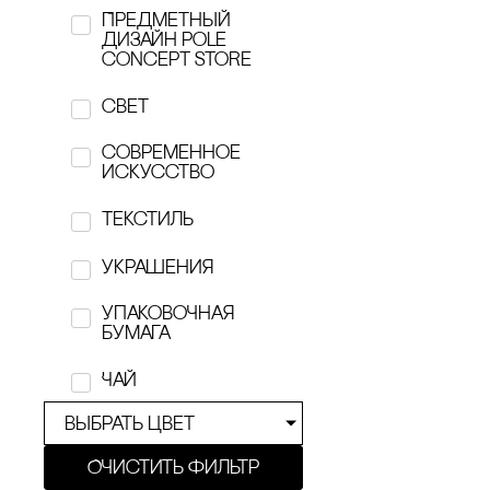
Предметный
KÖTIOLLA
дизайн pole
concept store
KRiVOKOSO
свет
Lamp.e.e
современное
искусство
Marvis
Текстиль
Masters
украшения
MUSE
Упаковочная
Nos Republic
бумага
nōtem
Чай
O'Paper Paper
выбрать цвет
one of yours
Очистить фильтр