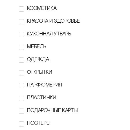
косметика
FLAME.MOSCOW
красота и здоровье
GARAGE
Кухонная утварь
Hairmates
Мебель
hi, dear
Одежда
hronika:
Открытки
Htonic ceramic
парфюмерия
Individuum
ПЛАсТИНКИ
KESLER
Подарочные карты
Kesler art Ceramics
постеры
KONOS