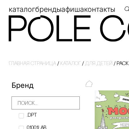
каталог
бренды
афиша
контакты
Главная страница
/
Каталог
/
для детей
/
раск
Бренд
.dpt
01001LAB