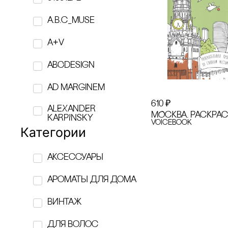
a.b.c_muse
A+V
ABCdesign
Ad Marginem
610
₽
ALEXANDER
МОсКВА. РАсКРА
KARPINSKY
VoiceBook
Категории
AMOVINO
аксессуары
ANNA RYMAR
ароматы для дома
APOTROPEY
винтаж
ASSOULINE
Для волос