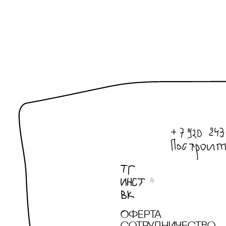
onipko
Patissoncha
PATISSONcHA Х
IMAKEBAgS
PERFUME.SUCKS
pole concept store
pole concept store
x Артемий
Потёмкин
pole concept store
x Дарья Фетисова
pole concept store
x Саша Эпштейн
Оферта