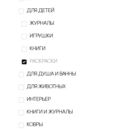
Belugin Sam
для детей
BOBBER
журналы
‎Breechka Magazine
игрушки
BUTTERCUPS
книги
cARABINE
раскраски
cELLBN
для душа и ванны
cOLLA GEN
для животных
Delo
интерьер
EBURET
кнИги И ЖуРнаЛы
EXOARI L
ковры
figura A