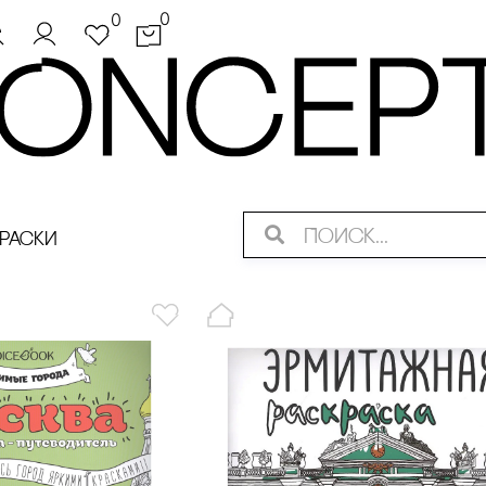
0
0
раски