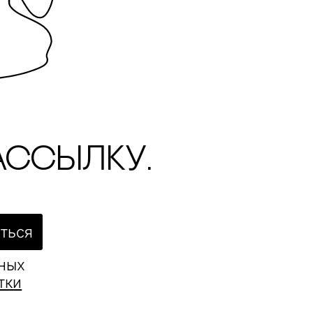
ассылку.
ться
ьных
тки