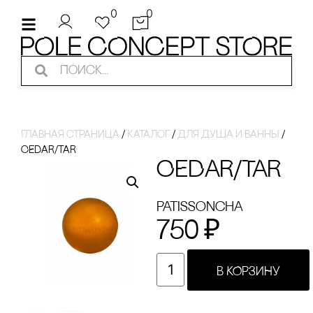
0
0
Главная страница
/
Каталог
/
для душа и ванны
/
CEDAR/TAR
CEDAR/TAR
Patissoncha
750
₽
В КОРЗИНУ