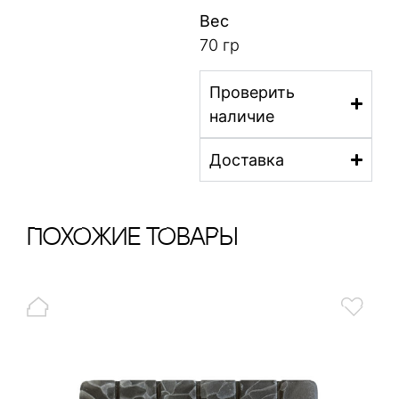
Вес
70 гр
Проверить
наличие
Доставка
ПохОжИе тОваРы