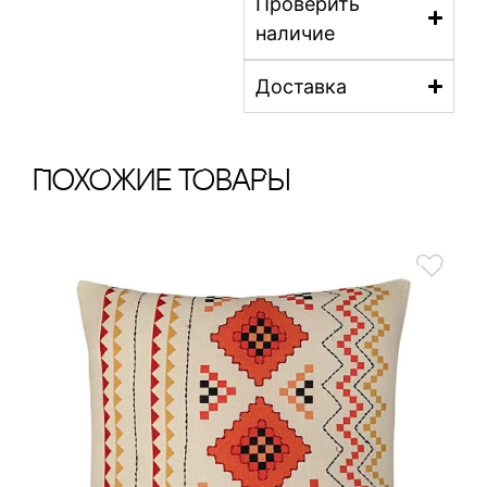
Проверить
наличие
Доставка
ПохОжИе тОваРы