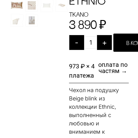
ETHNIC
Tkano
3 890
₽
-
+
В К
оплата по
973 ₽ × 4
частям →
платежа
Чехол на подушку
Beige blink из
коллекции Ethnic,
выполненный с
любовью и
вниманием к