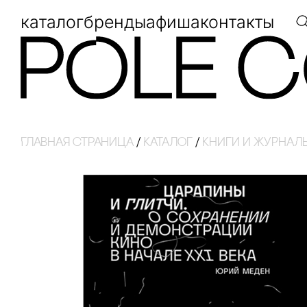
каталог
бренды
афиша
контакты
Главная страница
/
Каталог
/
кнИги И ЖуРнаЛ