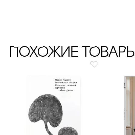
ПохОжИе тОваР