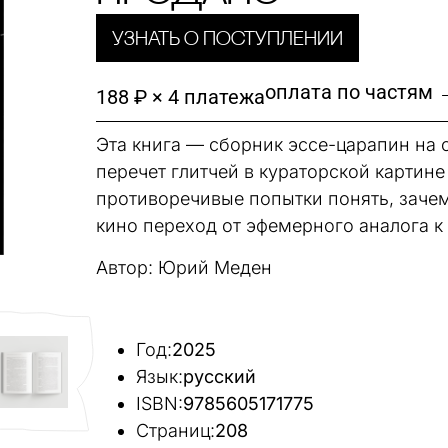
Узнать о поступлении
оплата по частям 
188 ₽ × 4 платежа
Эта книга — сборник эссе-царапин на 
перечет глитчей в кураторской картин
противоречивые попытки понять, зачем
кино переход от эфемерного аналога к
Автор: Юрий Меден
Год:
2025
Язык:
русский
ISBN:
9785605171775
Страниц:
208