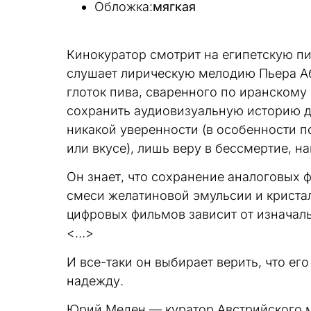
Обложка:
мягкая
Кинокуратор смотрит на египетскую пи
слушает лирическую мелодию Пьера Абе
глоток пива, сваренного по иранскому 
сохранить аудиовизуальную историю д
никакой уверенности (в особенности п
или вкусе), лишь веру в бессмертие, 
Он знает, что сохранение аналоговых 
смеси желатиновой эмульсии и кристал
цифровых фильмов зависит от изначал
<…>
И все-таки он выбирает верить, что ег
надежду.
Юрий Меден — куратор Австрийского му