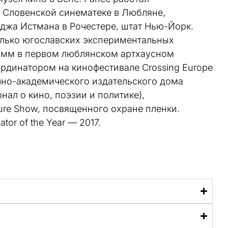
 Словенской синематеке в Любляне,
джа Истмана в Рочестере, штат Нью-Йорк.
олько югославских экспериментальных
амм в первом люблянском артхаусном
рдинатором на кинофестивале Crossing Europe
чно-академического издательского дома
нал о кино, поэзии и политике),
ture Show, посвященного охране пленки.
or of the Year — 2017.