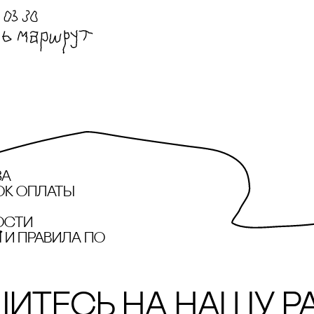
за
ок оплаты
ости
и правила по
итесь на нашу р