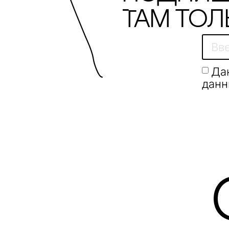
Там тол
Да
данн