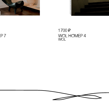
1 700
₽
Р 7
WOL НОМЕР 4
WoL