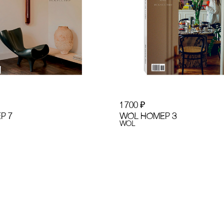
1 700
₽
Р 7
WOL НОМЕР 3
WoL