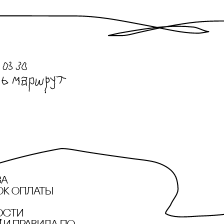
за
ок оплаты
ости