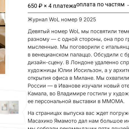
оплата по частям 
650 ₽ × 4 платежа
Журнал WoL номер 9 2025
Девятый номер WoL мы посвятили теме
разному — с одной стороны, она про г
мысленные. Мы поговорили с итальянц
в венецианском палаццо. Обсудили с
дизайн-сцену. В Лондоне удаленно сп
художницы Юлии Иосильзон, а у архит
открытия офиса в Милане. Мы охватили 
России — в Иванове изучали новый оте
Камала, во Владимире гостили у худо
ее персональной выставки в ММОМА.
На страницах выпуска вас ждет погруж
Масахико Ямамото дал нам большое ин
мы собрали рекомендации пяти друзей 