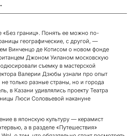
→
 «Без границ». Понять ее можно по-
раницы географические, с другой, —
ем Винченцо де Котисом о новом фонде
 британцем Джоном Уиланом московскую
родюсировали съемку в мастерской
ектора Валерии Дзюбы узнали про опыт
не только разные страны, но и города
ль, в Казани удивлялись проекту Театра
жницы Люси Соловьевой накануне
ение в японскую культуру — керамист
тервью, а в разделе «Путешествия»
WoL о том, что обязательно стоит посмотреть