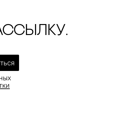
ассылку.
ться
ьных
тки