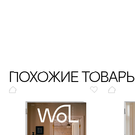
ПохОжИе тОваР