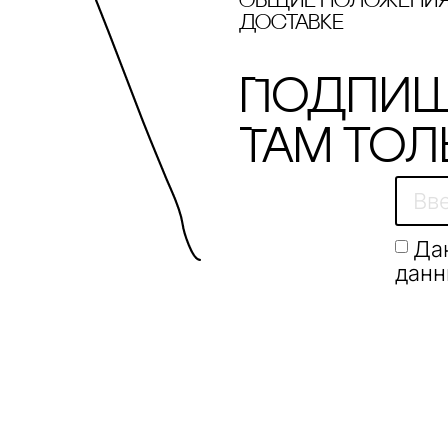
Общие положения 
доставке
Подпиш
Там тол
Да
данн