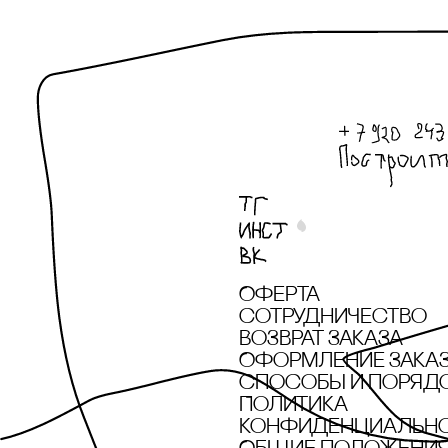
Оферта
сотрудничество
Возврат заказа
Оформление зака
cпособы и поряд
Политика
конфиденциальн