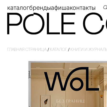
каталог
бренды
афиша
контакты
Главная страница
/
Каталог
/
кнИги И ЖуРнаЛ