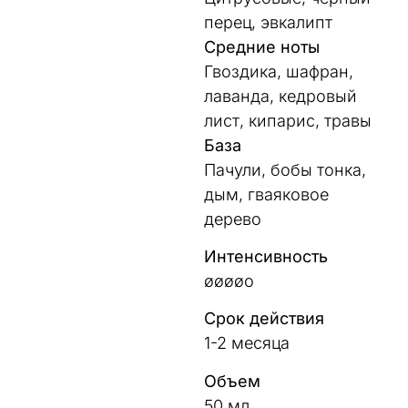
перец, эвкалипт
Средние ноты
Гвоздика, шафран,
лаванда, кедровый
лист, кипарис, травы
База
Пачули, бобы тонка,
дым, гваяковое
дерево
Интенсивность
øøøøo
Срок действия
1-2 месяца
Объем
50 мл