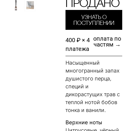
Продано
Узнать о
поступлении
оплата по
400 ₽ × 4
частям →
платежа
Насыщенный
многогранный запах
душистого перца,
специй и
дикорастущих трав с
теплой нотой бобов
тонка и ванили.
Верхние ноты
Цитрусовые, чёрный