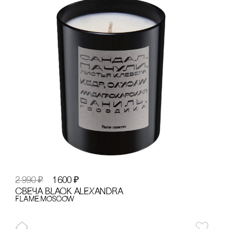
2 990
₽
1 600
₽
сВЕЧА BLACK ALEXANDRA
FLAME.MOSCOW