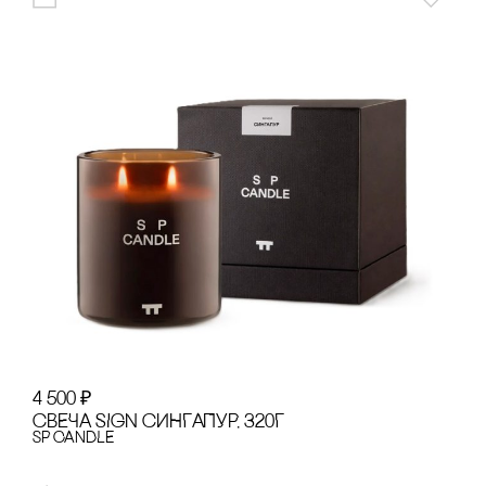
4 500
₽
сВЕЧА SIGN сИНГАПУР, 320Г
SP CANDLE