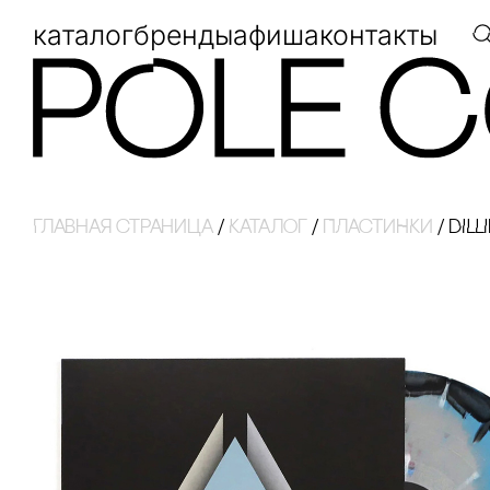
каталог
бренды
афиша
контакты
Главная страница
/
Каталог
/
ПЛАсТИНКИ
/
DILL