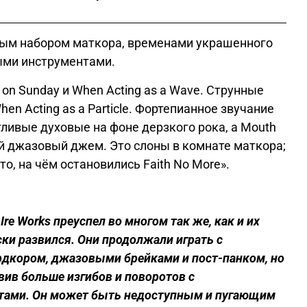
новым набором маткора, временами украшенного
ыми инструментами.
 on Sunday и When Acting as a Wave. Струнные
en Acting as a Particle. Фортепианное звучание
хотливые духовые на фоне дерзкого рока, а Mouth
й джазовый джем. Это слоны в комнате маткора;
 то, на чём остановились Faith No More
».
Ire
Works
преуспел
во
многом
так
же
,
как
и
их
ски
развился
.
Они
продолжали
играть
с
рдкором
,
джазовыми
брейками
и
пост-
панком
,
но
вив
больше
изгибов
и
поворотов
с
тами
.
Он
может
быть
недоступным
и
пугающим