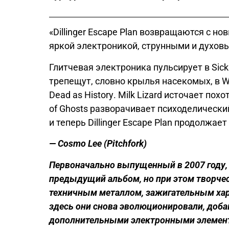
«Dillinger Escape Plan возвращаются с 
яркой электроникой, струнными и духов
Глитчевая электроника пульсирует в Sick
трепещут, словно крылья насекомых, в Wh
Dead as History
. Milk Lizard источает по
of Ghosts разворачивает психоделически
и теперь Dillinger Escape Plan продолжает
— Cosmo Lee
(Pitchfork
)
Первоначально
выпущенный
в
2007
году
,
предыдущий
альбом
,
но
при
этом
творче
техничным
металлом
,
зажигательным
ха
здесь
они
снова
эволюционировали
,
доба
дополнительными
электронными
элемен