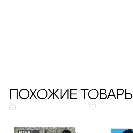
ПохОжИе тОваР