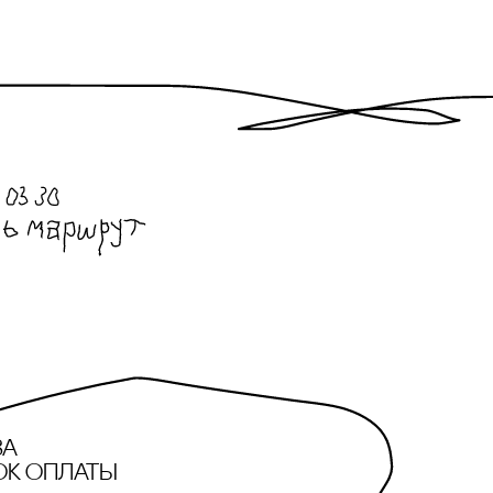
за
ок оплаты