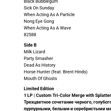
Black Bubblegum
Sick On Sunday
When Acting As A Particle
Nong Eye Gong
When Acting As A Wave
82588
Side B
Milk Lizard
Party Smasher
Dead As History
Horse Hunter (feat. Brent Hinds)
Mouth Of Ghosts
Limited Edition
1 LP | Custom Tri-Color Merge with Splatte
Трехцветное
сочетание
черного
,
голубог
пурпурными
,
белыми
и
серебристыми
м