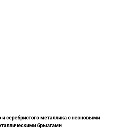
r
о
и
серебристого
металлика
с
неоновыми
еталлическими
брызгами