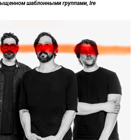
сыщенном
шаблонными
группами
,
Ire