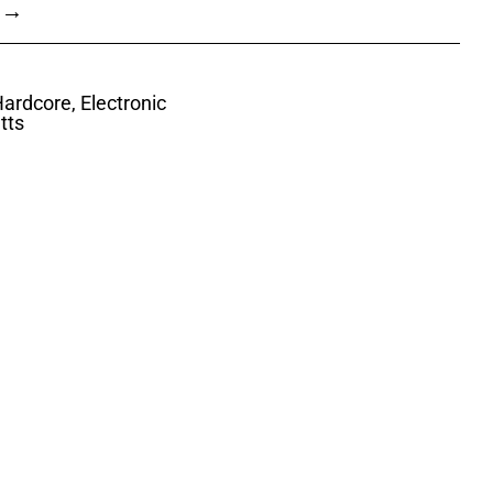
 →
ardcore, Electronic
tts