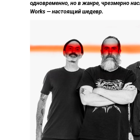
одновременно
,
но
в
жанре
,
чрезмерно
на
Works
—
настоящий
шедевр
.