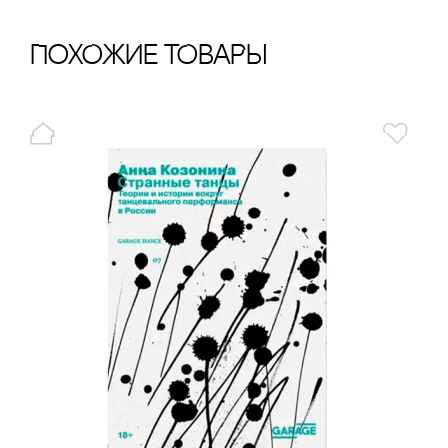
ПохОжИе тОваРы