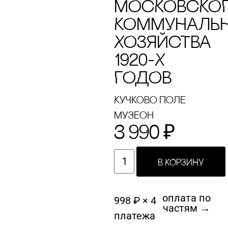
МОсКОВсКО
КОММУНАЛЬ
ХОЗЯЙсТВА
1920-Х
ГОДОВ
Кучково поле
Музеон
3 990
₽
В КОРЗИНУ
оплата по
998 ₽ × 4
частям →
платежа