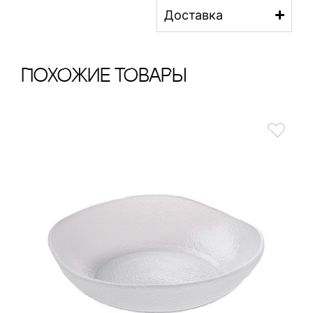
Доставка
ПохОжИе тОваРы