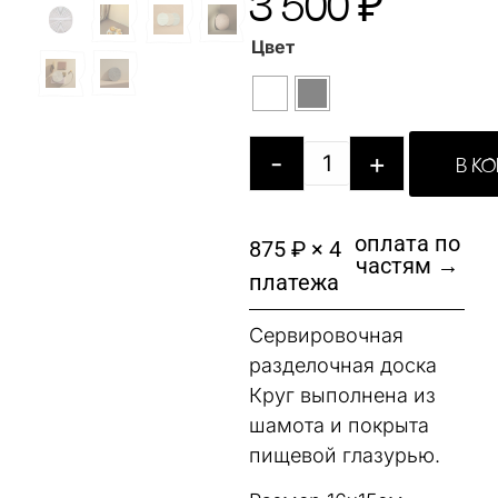
3 500
₽
Цвет
-
+
В К
оплата по
875 ₽ × 4
частям →
платежа
Сервировочная
разделочная доска
Круг выполнена из
шамота и покрыта
пищевой глазурью.