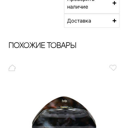
наличие
Доставка
ПохОжИе тОваРы