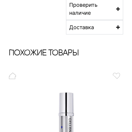
Проверить
наличие
Доставка
ПохОжИе тОваРы