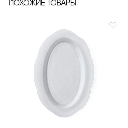
ПохОжИе тОваРы