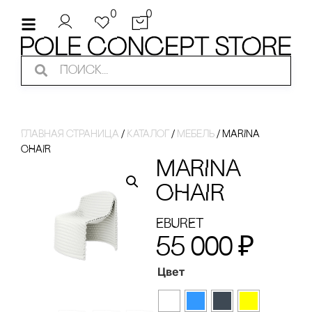
0
0
Главная страница
/
Каталог
/
Мебель
/
MARINA
CHAIR
MARINA
CHAIR
EBURET
55 000
₽
Цвет