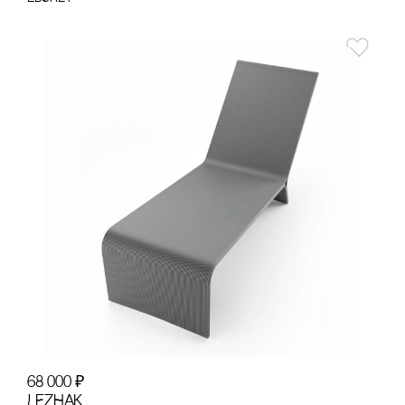
68 000
₽
LEZHAK