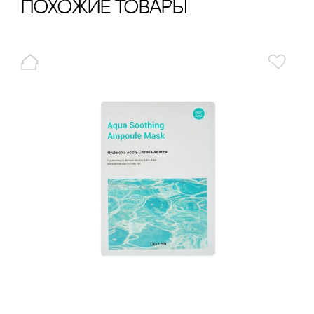
ПохОжИе тОваРы