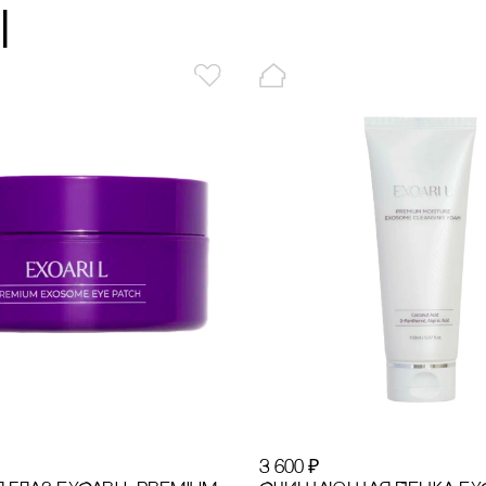
ы
3 600
₽