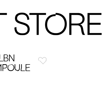
LBN
MPOULE