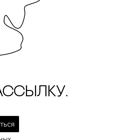
ассылку.
ться
ьных