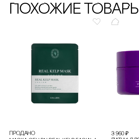
ПохОжИе тОваР
продано
3 960
₽