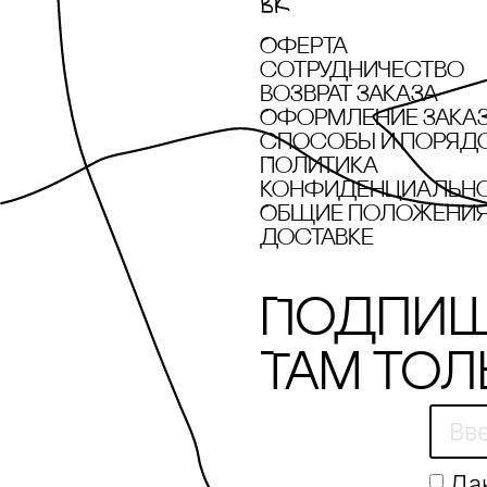
Оферта
сотрудничество
Возврат заказа
Оформление зака
cпособы и поряд
Политика
конфиденциальн
Общие положения 
доставке
Подпиш
Там тол
Да