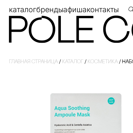
каталог
бренды
афиша
контакты
Главная страница
/
Каталог
/
косметика
/
НАБ