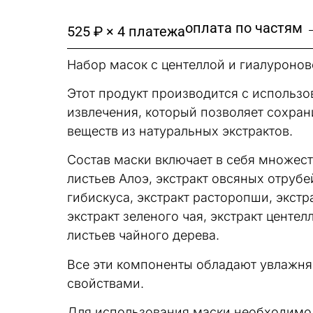
оплата по частям 
525 ₽ × 4 платежа
Набор масок с центеллой и гиалуронов
Этот продукт производится с использо
извлечения, который позволяет сохра
веществ из натуральных экстрактов.
Состав маски включает в себя множеств
листьев Алоэ, экстракт овсяных отрубей
гибискуса, экстракт расторопши, экстра
экстракт зеленого чая, экстракт центел
листьев чайного дерева.
Все эти компоненты обладают увлажн
свойствами.
Для использования маски необходимо 