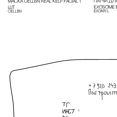
ПАТЧИ ДЛЯ
МАсКА CELLBN REAL KELP FACIAL 1
EXOSOME 
ШТ
EXOARI L
cELLBN