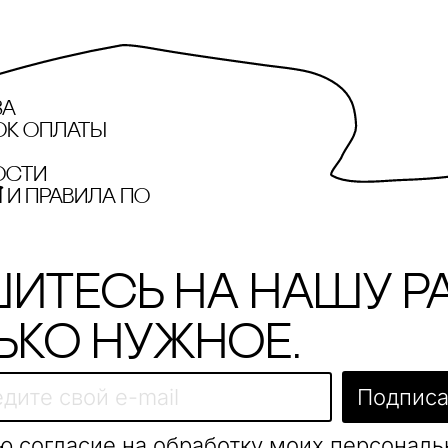
за
ок оплаты
ости
и правила по
итесь на нашу р
ько нужное.
Подписа
ю согласие на обработку моих персонал