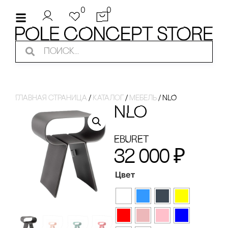
0
0
Главная страница
/
Каталог
/
Мебель
/
NLO
NLO
EBURET
32 000
₽
Цвет