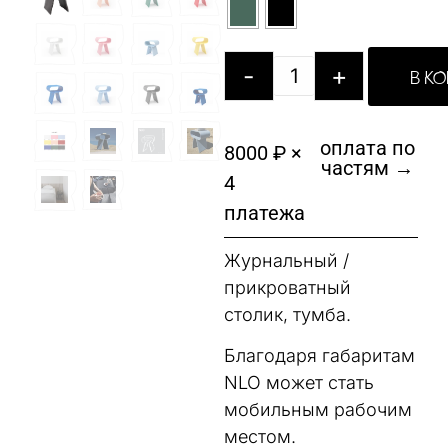
-
+
В К
оплата по
8000 ₽ ×
частям →
4
платежа
Журнальный /
прикроватный
столик, тумба.
Благодаря габаритам
NLO может стать
мобильным рабочим
местом.