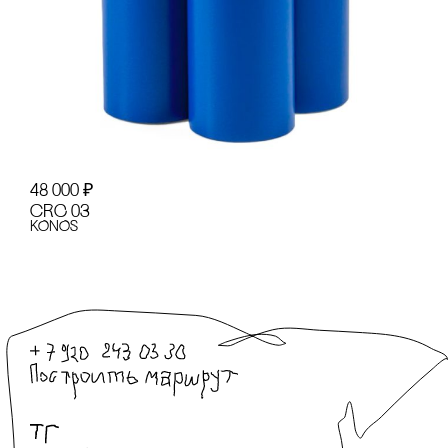
48 000
₽
сRC 03
KONOS