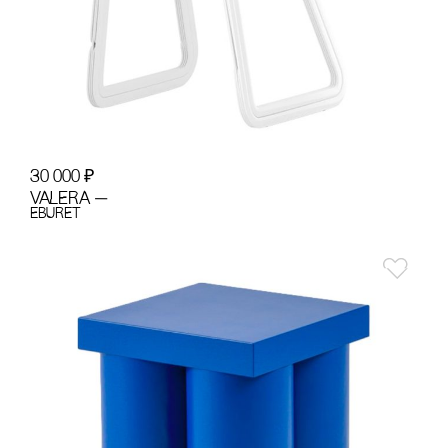
30 000
₽
VALERA —
EBURET