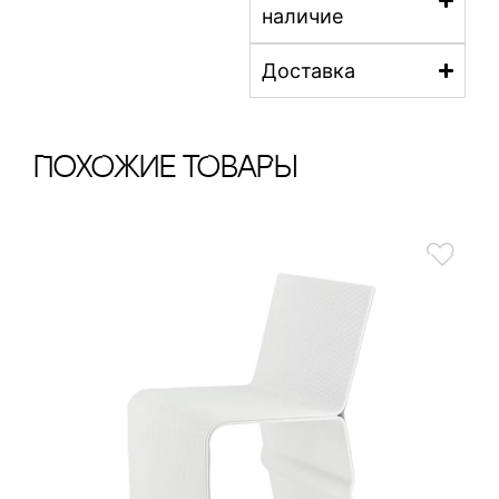
наличие
Доставка
ПохОжИе тОваРы