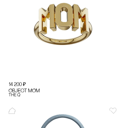
14 200
₽
OBJECT MOM
the Q