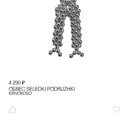
4 290
₽
ОБВЕс SELEDKI PODRUZHKI
KRiVOKOSO