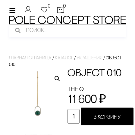
0
0
Главная страница
/
Каталог
/
украшения
/
OBjEcT
010
OBjEcT 010
the Q
11 600
₽
В КОРЗИНУ