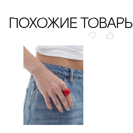
ПохОжИе тОваР