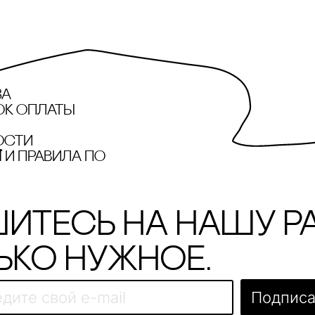
за
ок оплаты
ости
и правила по
итесь на нашу р
ько нужное.
Подписа