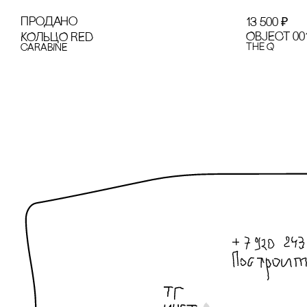
продано
13 500
₽
OBJECT 00
КОЛЬЦО RED
the Q
cARABINE