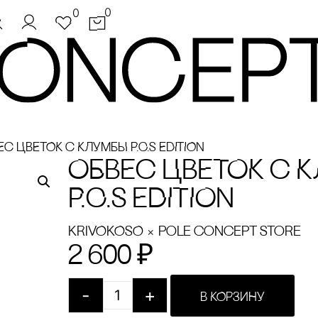
0
0
Ес ЦВЕТОК с КЛУМБЫ P.C.S EDITION
ОБВЕс ЦВЕТОК с 
P.C.S EDITION
×
KRiVOKOSO
pole concept store
2 600
₽
-
+
В КОРЗИНУ