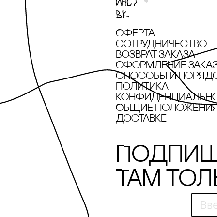
Оферта
сотрудничество
Возврат заказа
Оформление зака
cпособы и поряд
Политика
конфиденциальн
Общие положения 
доставке
Подпиш
Там тол