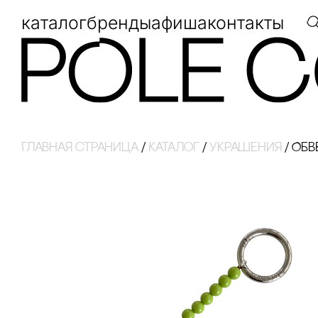
каталог
бренды
афиша
контакты
Главная страница
/
Каталог
/
украшения
/
ОБВ